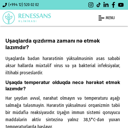
(+994 12) 520 02 02
MENU
Uşaqlarda qızdırma zamanı nə etmək
lazımdır?
Uşaqlarda bədən hərarətinin yüksəlməsinin əsas səbəbi
əksər hallarda müxtəlif virus və ya bakterial infeksiyalar,
iltihabi proseslərdir.
Uşaqda temperatur olduqda necə hərəkət etmək
lazımdır?
Hər şeydən əvvəl, narahat olmayın və temperaturu aşağı
salmağa tələsməyin. Hərarətin yüksəlməsi orqanizmin təbii
bir müdafiə reaksiyasıdır. Uşağın immun sistemi qoruyucu
maddələrin aktiv sintezinə yalnız 38,5°C-dən yuxarı
temperaturlarda başlayır.