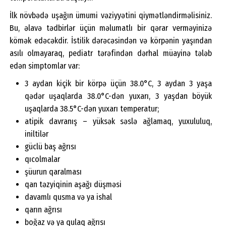
İlk növbədə uşağın ümumi vəziyyətini qiymətləndirməlisiniz.
Bu, əlavə tədbirlər üçün məlumatlı bir qərar verməyinizə
kömək edəcəkdir. İstilik dərəcəsindən və körpənin yaşından
asılı olmayaraq, pediatr tərəfindən dərhal müayinə tələb
edən simptomlar var:
3 aydan kiçik bir körpə üçün 38.0°C, 3 aydan 3 yaşa
qədər uşaqlarda 38.0°C-dən yuxarı, 3 yaşdan böyük
uşaqlarda 38.5°C-dən yuxarı temperatur;
atipik davranış – yüksək səslə ağlamaq, yuxululuq,
iniltilər
güclü baş ağrısı
qıcolmalar
şüurun qaralması
qan təzyiqinin aşağı düşməsi
davamlı qusma və ya ishal
qarın ağrısı
boğaz və ya qulaq ağrısı