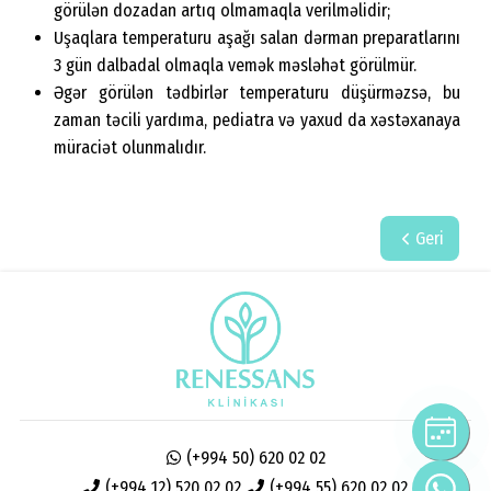
görülən dozadan artıq olmamaqla verilməlidir;
Uşaqlara temperaturu aşağı salan dərman preparatlarını
3 gün dalbadal olmaqla vemək məsləhət görülmür.
Əgər görülən tədbirlər temperaturu düşürməzsə, bu
zaman təcili yardıma, pediatra və yaxud da xəstəxanaya
müraciət olunmalıdır.
Geri
(+994 50) 620 02 02
(+994 12) 520 02 02
(+994 55) 620 02 02