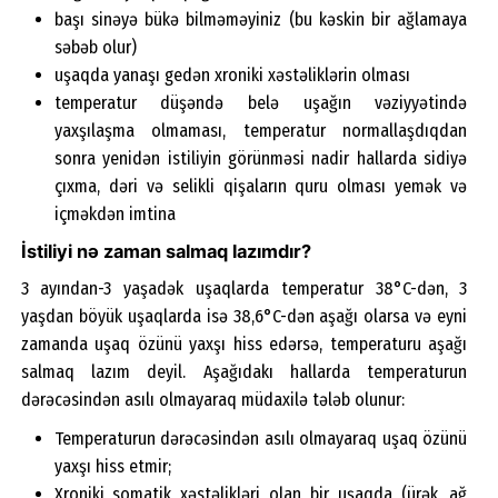
başı sinəyə bükə bilməməyiniz (bu kəskin bir ağlamaya
səbəb olur)
uşaqda yanaşı gedən xroniki xəstəliklərin olması
temperatur düşəndə belə uşağın vəziyyətində
yaxşılaşma olmaması, temperatur normallaşdıqdan
sonra yenidən istiliyin görünməsi nadir hallarda sidiyə
çıxma, dəri və selikli qişaların quru olması yemək və
içməkdən imtina
İstiliyi nə zaman salmaq lazımdır?
3 ayından-3 yaşadək uşaqlarda temperatur 38°C-dən, 3
yaşdan böyük uşaqlarda isə 38,6°C-dən aşağı olarsa və eyni
zamanda uşaq özünü yaxşı hiss edərsə, temperaturu aşağı
salmaq lazım deyil. Aşağıdakı hallarda temperaturun
dərəcəsindən asılı olmayaraq müdaxilə tələb olunur:
Temperaturun dərəcəsindən asılı olmayaraq uşaq özünü
yaxşı hiss etmir;
Xroniki somatik xəstəlikləri olan bir uşaqda (ürək, ağ