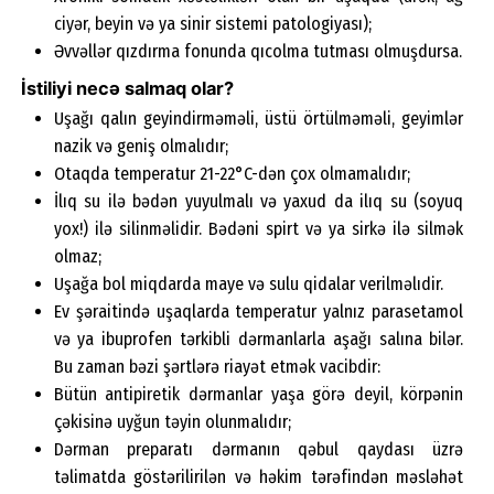
ciyər, beyin və ya sinir sistemi patologiyası);
Əvvəllər qızdırma fonunda qıcolma tutması olmuşdursa.
İstiliyi necə salmaq olar?
Uşağı qalın geyindirməməli, üstü örtülməməli, geyimlər
nazik və geniş olmalıdır;
Otaqda temperatur 21-22°C-dən çox olmamalıdır;
İlıq su ilə bədən yuyulmalı və yaxud da ilıq su (soyuq
yox!) ilə silinməlidir. Bədəni spirt və ya sirkə ilə silmək
olmaz;
Uşağa bol miqdarda maye və sulu qidalar verilməlıdir.
Ev şəraitində uşaqlarda temperatur yalnız parasetamol
və ya ibuprofen tərkibli dərmanlarla aşağı salına bilər.
Bu zaman bəzi şərtlərə riayət etmək vacibdir:
Bütün antipiretik dərmanlar yaşa görə deyil, körpənin
çəkisinə uyğun təyin olunmalıdır;
Dərman preparatı dərmanın qəbul qaydası üzrə
təlimatda göstərilirilən və həkim tərəfindən məsləhət