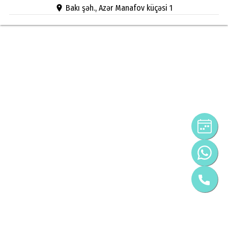
Bakı şəh., Azər Manafov küçəsi 1