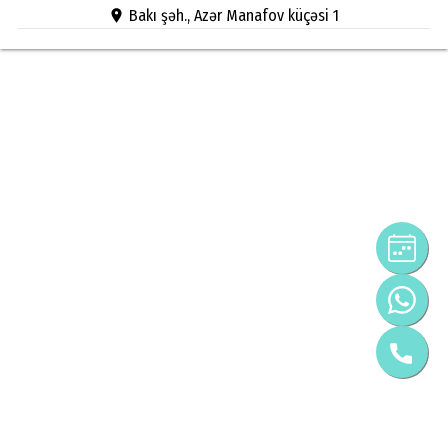
Bakı şəh., Azər Manafov küçəsi 1