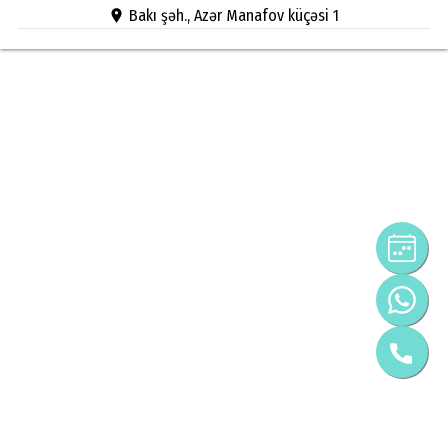
Bakı şəh., Azər Manafov küçəsi 1