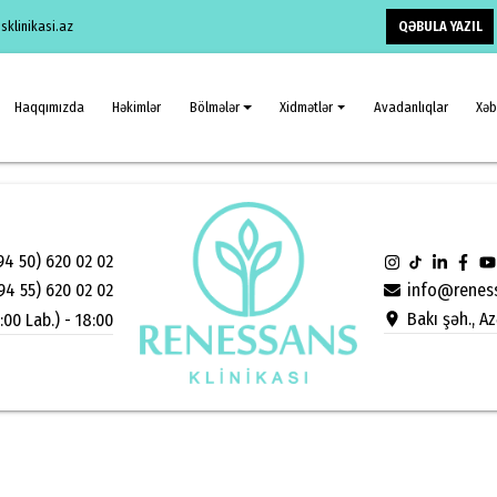
QƏBULA YAZIL
klinikasi.az
Haqqımızda
Həkimlər
Bölmələr
Xidmətlər
Avadanlıqlar
Xəb
94 50) 620 02 02
info@reness
94 55) 620 02 02
Bakı şəh., A
:00 Lab.) - 18:00