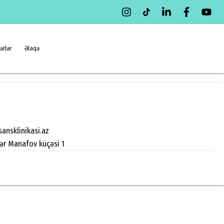
ərlər
Əlaqə
ansklinikasi.az
zər Manafov küçəsi 1