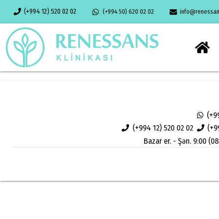
(+994 12) 520 02 02
(+994 50) 620 02 02
info@renessans
(+9
(+994 12) 520 02 02
(+9
Bazar er. - Şən. 9:00 (08