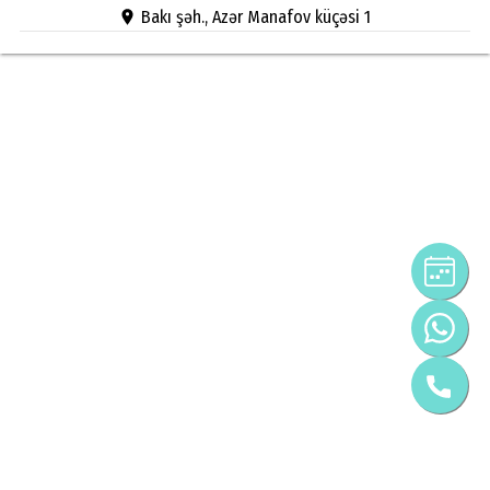
Bakı şəh., Azər Manafov küçəsi 1