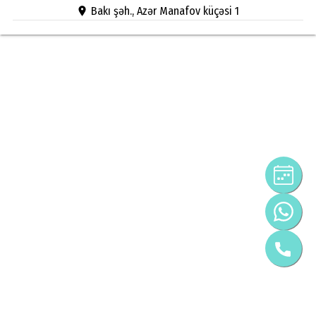
Bakı şəh., Azər Manafov küçəsi 1