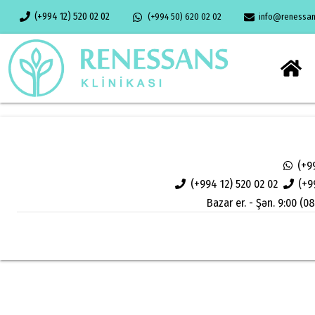
(+994 12) 520 02 02
(+994 50) 620 02 02
info@renessans
(+9
(+994 12) 520 02 02
(+9
Bazar er. - Şən. 9:00 (08