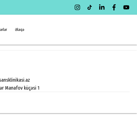
ərlər
Əlaqə
ansklinikasi.az
zər Manafov küçəsi 1