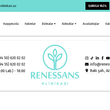
QƏBULA YAZIL
klinikasi.az
Haqqımızda
Həkimlər
Bölmələr
Xidmətlər
Avadanlıqlar
Xəb
94 50) 620 02 02
info@reness
94 55) 620 02 02
Bakı şəh., A
:00 Lab.) - 18:00