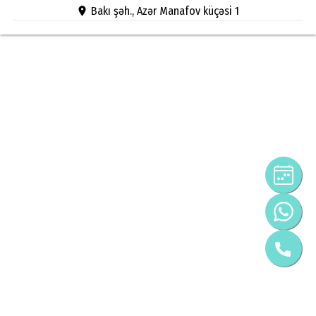
Bakı şəh., Azər Manafov küçəsi 1