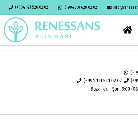
(+994 12) 520 02 02
(+994 50) 620 02 02
info@renessans
(+9
(+994 12) 520 02 02
(+9
Bazar er. - Şən. 9:00 (08