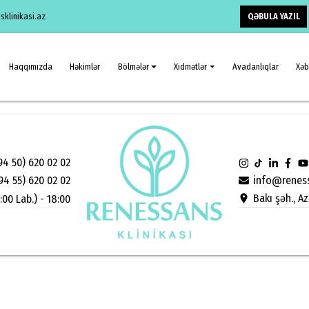
QƏBULA YAZIL
klinikasi.az
Haqqımızda
Həkimlər
Bölmələr
Xidmətlər
Avadanlıqlar
Xəb
94 50) 620 02 02
info@reness
94 55) 620 02 02
Bakı şəh., A
:00 Lab.) - 18:00