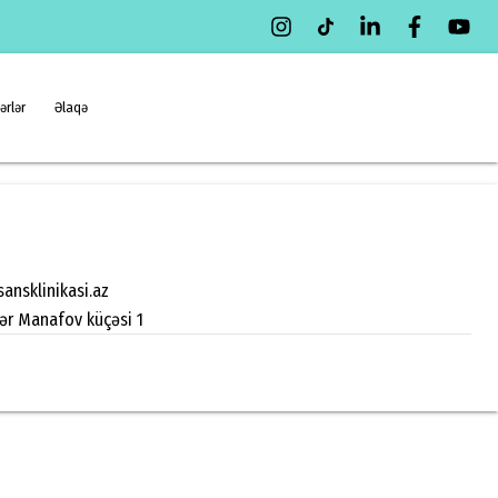
ərlər
Əlaqə
ansklinikasi.az
zər Manafov küçəsi 1