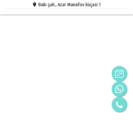
Bakı şəh., Azər Manafov küçəsi 1