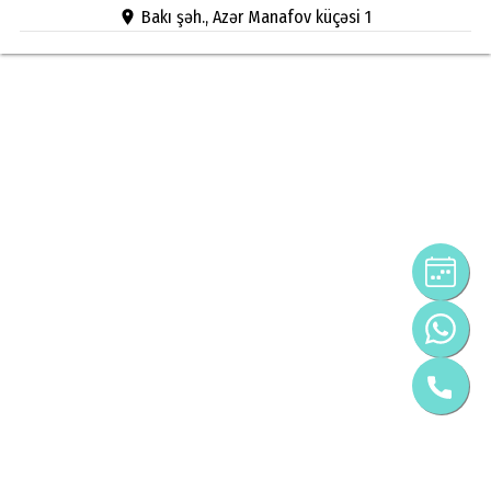
Bakı şəh., Azər Manafov küçəsi 1