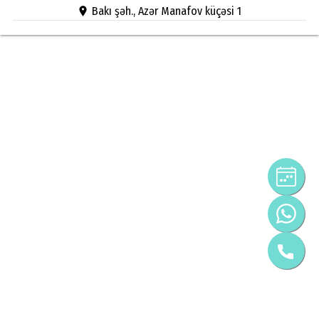
Bakı şəh., Azər Manafov küçəsi 1