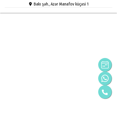
Bakı şəh., Azər Manafov küçəsi 1