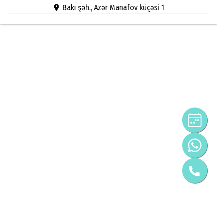
Bakı şəh., Azər Manafov küçəsi 1