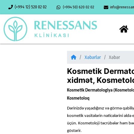
(+994 12) 520 02 02
(+994 50) 620 02 02
info@renessans
Xəbərlər
Xəbər
Kosmetik Dermato
xidmət, Kosmetolo
Kosmetik Dermatologiya (Kosmetolo
Kosmetoloq
Dərinizdə yaşadığınız və görmə qabili
kosmetik vasitələrin nəticələrini əld
üçün. Kosmetoloji təcrübələr həm bədə
göstərir.