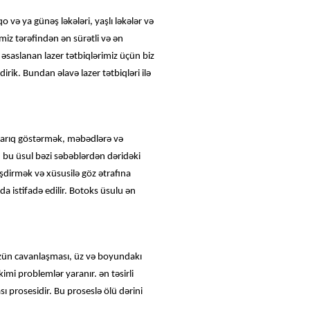
 və ya günəş ləkələri, yaşlı ləkələr və
miz tərəfindən ən sürətli və ən
əsaslanan lazer tətbiqlərimiz üçün biz
rik. Bundan əlavə lazer tətbiqləri ilə
qabarıq göstərmək, məbədlərə və
bu üsul bəzi səbəblərdən dəridəki
əşdirmək və xüsusilə göz ətrafına
 istifadə edilir. Botoks üsulu ən
 üzün cavanlaşması, üz və boyundakı
kimi problemlər yaranır. ən təsirli
ı prosesidir. Bu proseslə ölü dərini