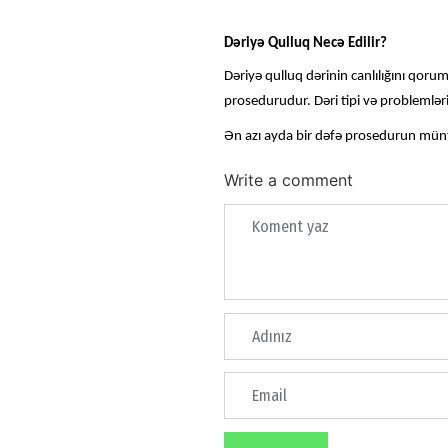
Dəriyə Qulluq Necə Edilir?
Dəriyə qulluq dərinin canlılığını qor
prosedurudur. Dəri tipi və problemləri
Ən azı ayda bir dəfə prosedurun münt
Write a comment