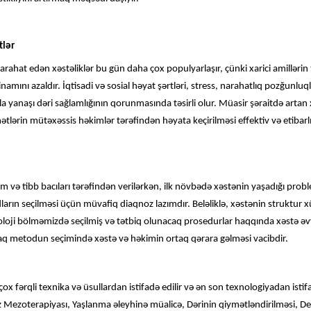
tlər
narahat edən xəstəliklər bu gün daha çox populyarlaşır, çünki xarici amillərin
namını azaldır. İqtisadi və sosial həyat şərtləri, stress, narahatlıq pozğunluql
arla yanaşı dəri sağlamlığının qorunmasında təsirli olur. Müasir şəraitdə artan 
idmətlərin mütəxəssis həkimlər tərəfindən həyata keçirilməsi effektiv və etiba
 və tibb bacıları tərəfindən verilərkən, ilk növbədə xəstənin yaşadığı pro
rın seçilməsi üçün müvafiq diaqnoz lazımdır. Beləliklə, xəstənin struktur xü
oloji bölməmizdə seçilmiş və tətbiq olunacaq prosedurlar haqqında xəstə əvv
aq metodun seçimində xəstə və həkimin ortaq qərara gəlməsi vacibdir.
ox fərqli texnika və üsullardan istifadə edilir və ən son texnologiyadan ist
z Mezoterapiyası, Yaşlanma əleyhinə müalicə, Dərinin qiymətləndirilməsi, D