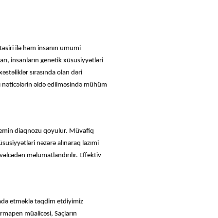
 təsiri ilə həm insanın ümumi
arı, insanların genetik xüsusiyyətləri
xəstəliklər sırasında olan dəri
rlı nəticələrin əldə edilməsində mühüm
blemin diaqnozu qoyulur. Müvafiq
susiyyətləri nəzərə alınaraq lazımi
əlcədən məlumatlandırılır. Effektiv
ifadə etməklə təqdim etdiyimiz
ermapen müalicəsi, Saçların