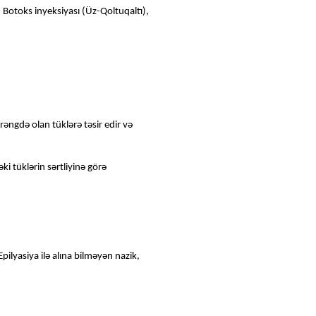
 Botoks inyeksiyası (Üz-Qoltuqaltı),
 rəngdə olan tüklərə təsir edir və
ki tüklərin sərtliyinə görə
Epilyasiya ilə alına bilməyən nazik,