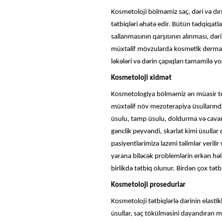
Kosmetoloji bölməmiz saç, dəri və dır
tətbiqləri əhatə edir. Bütün tədqiqatla
sallanmasının qarşısının alınması, dər
müxtəlif mövzularda kosmetik dermatol
ləkələri və dərin çapıqları tamamilə yox 
Kosmetoloji xidmət
Kosmetologiya bölməmiz ən müasir texn
müxtəlif növ mezoterapiya üsullarından
üsulu, tamp üsulu, doldurma və cavanl
gənclik peyvəndi, skarlat kimi üsulla
pasiyentlərimizə lazımi təlimlər verili
yarana biləcək problemlərin erkən həll
birlikdə tətbiq olunur. Birdən çox tət
Kosmetoloji prosedurlar
Kosmetoloji tətbiqlərlə dərinin elastik
üsullar, saç tökülməsini dayandıran müal