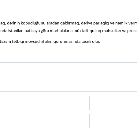
umaq, dərinin kobudluğunu aradan qaldırmaq, dəriyə parlaqlıq və nəmlik ver
ndə istənilən nəticəyə görə mərhələlərlə müxtəlif qulluq məhsulları və prosed
əzəm tətbiqi mövcud rifahın qorunmasında təsirli olur.