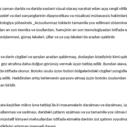
zaman dəridə və dəridə xəstəni vizual olaraq narahat edən açıq rəngli vitiliqo
, sedef və dəri xərçənglərinin diaqnostikası və müalicəsi mütəxəssis həkimləri
smetologiya şöbəsində _Arzuolunmaz tüklərin tamamilə yox edilməsi sisteminə 
lan ən son texnika və üsullardan, həmçinin ən son texnologiyadan istifadə edi
şlənməsi, günəş ləkələri, çillər və ya yaş ləkələri də aradan qaldırılır.
ə dərin cizgiləri və qırışları aradan qaldırmaq, dodaqları istədiyiniz kimi 
öz ətrafına daha dolğun görünüş vermək üçün tətbiq edilir. Bundan əlavə, 
də istifadə olunur. Botoks üsulu üzün bütün bölgələrindəki cizgiləri yüngüll
 edilir. Həddindən artıq tərləmənin qarşısını almaq üçün botoks üsulundan da
an biridir.
a keçirilən mikro iynə tətbiqi ilə iri məsamələrin daralması və daralması,
 sallanması və sıxılması, dəridəki çatların azalması və ya tamamilə yox olması 
 müxtəlif kimyəvi məhsullardan istifadə etməklə dərinin üst qatının soyulmas
tikliyini artırmaq məqsədi daşıyır.