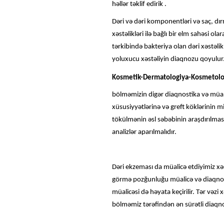
həllər təklif edirik .
Dəri və dəri komponentləri və saç, dır
xəstəlikləri ilə bağlı bir elm sahəsi o
tərkibində bakteriya olan dəri xəstəlikl
yoluxucu xəstəliyin diaqnozu qoyulur
Kosmetik-Dermatologiya-Kosmetolo
bölməmizin digər diaqnostika və müalic
xüsusiyyətlərinə və greft köklərinin 
tökülmənin əsl səbəbinin araşdırılmas
analizlər aparılmalıdır.
Dəri ekzeması da müalicə etdiyimiz xəstə
görmə pozğunluğu müalicə və diaqnosti
müalicəsi də həyata keçirilir. Tər vəzi 
bölməmiz tərəfindən ən sürətli diaqnoz 