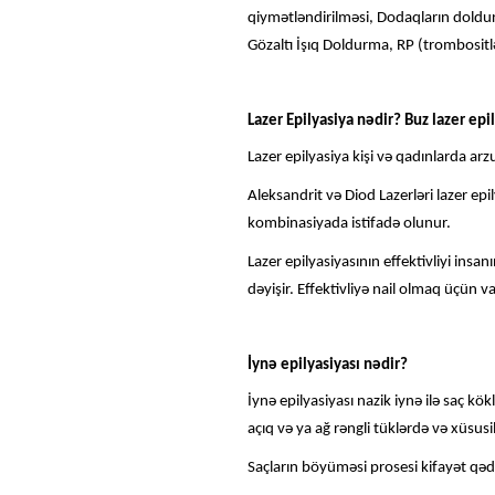
qiymətləndirilməsi, Dodaqların dolduru
Gözaltı İşıq Doldurma, RP (trombositl
Lazer Epilyasiya nədir? Buz lazer epi
Lazer epilyasiya kişi və qadınlarda ar
Aleksandrit və Diod Lazerləri lazer epi
kombinasiyada istifadə olunur.
Lazer epilyasiyasının effektivliyi insa
dəyişir. Effektivliyə nail olmaq üçün v
İynə epilyasiyası nədir?
İynə epilyasiyası nazik iynə ilə saç kök
açıq və ya ağ rəngli tüklərdə və xüsusilə
Saçların böyüməsi prosesi kifayət qədər