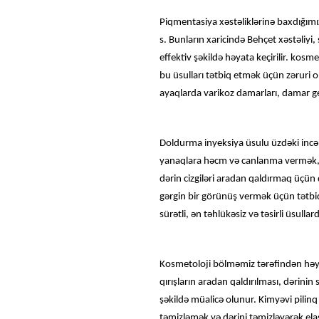
Piqmentasiya xəstəliklərinə baxdığımız 
s. Bunların xaricində Behçet xəstəliyi
effektiv şəkildə həyata keçirilir. ko
bu üsulları tətbiq etmək üçün zəruri o
ayaqlarda varikoz damarları, damar geni
Doldurma inyeksiya üsulu üzdəki incə v
yanaqlara həcm və canlanma vermək, g
dərin cizgiləri aradan qaldırmaq üçün 
gərgin bir görünüş vermək üçün tətbiq
sürətli, ən təhlükəsiz və təsirli üsullard
Kosmetoloji bölməmiz tərəfindən həyat
qırışların aradan qaldırılması, dərinin
şəkildə müalicə olunur. Kimyəvi pilinq
təmizləmək və dərini təmizləyərək elas