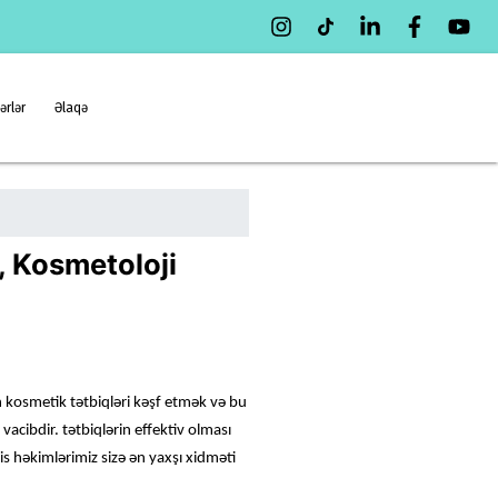
ərlər
Əlaqə
 Kosmetoloji
n kosmetik tətbiqləri kəşf etmək və bu
cibdir. tətbiqlərin effektiv olması
s həkimlərimiz sizə ən yaxşı xidməti