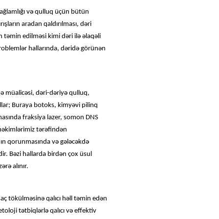
sağlamlığı və qulluq üçün bütün
rışların aradan qaldırılması, dəri
təmin edilməsi kimi dəri ilə əlaqəli
roblemlər hallarında, dəridə görünən
 müalicəsi, dəri-dəriyə qulluq,
llar; Buraya botoks, kimyəvi pilinq
şmasında fraksiya lazer, somon DNS
 həkimlərimiz tərəfindən
lığının qorunmasında və gələcəkdə
ir. Bəzi hallarda birdən çox üsul
rə alınır.
 saç tökülməsinə qalıcı həll təmin edən
oloji tətbiqlərlə qalıcı və effektiv