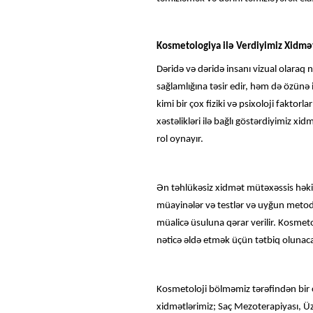
Kosmetologiya ilə Verdiyimiz Xidmə
Dəridə və dəridə insanı vizual olaraq 
sağlamlığına təsir edir, həm də özünə i
kimi bir çox fiziki və psixoloji faktorl
xəstəlikləri ilə bağlı göstərdiyimiz x
rol oynayır.
Ən təhlükəsiz xidmət mütəxəssis həkim
müayinələr və testlər və uyğun metodla
müalicə üsuluna qərar verilir. Kosmet
nəticə əldə etmək üçün tətbiq olunac
Kosmetoloji bölməmiz tərəfindən bir ç
xidmətlərimiz; Saç Mezoterapiyası, Ü