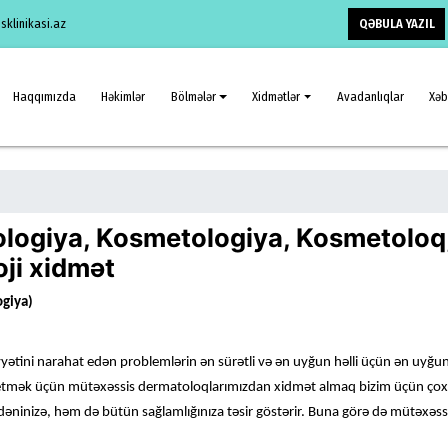
QƏBULA YAZIL
klinikasi.az
Haqqımızda
Həkimlər
Bölmələr
Xidmətlər
Avadanlıqlar
Xəb
logiya, Kosmetologiya, Kosmetoloq,
ji xidmət
giya)
yyətini narahat edən problemlərin ən sürətli və ən uyğun həlli üçün ən uyğu
ə etmək üçün mütəxəssis dermatoloqlarımızdan xidmət almaq bizim üçün çox va
ninizə, həm də bütün sağlamlığınıza təsir göstərir. Buna görə də mütəxəssi