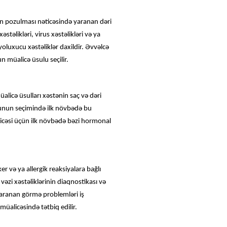
şun pozulması nəticəsində yaranan dəri
təlikləri, virus xəstəlikləri və ya
 yoluxucu xəstəliklər daxildir. Əvvəlcə
 müalicə üsulu seçilir.
alicə üsulları xəstənin saç və dəri
ulunun seçimində ilk növbədə bu
licəsi üçün ilk növbədə bəzi hormonal
ker və ya allergik reaksiyalara bağlı
əzi xəstəliklərinin diaqnostikası və
ə yaranan görmə problemləri iş
müalicəsində tətbiq edilir.