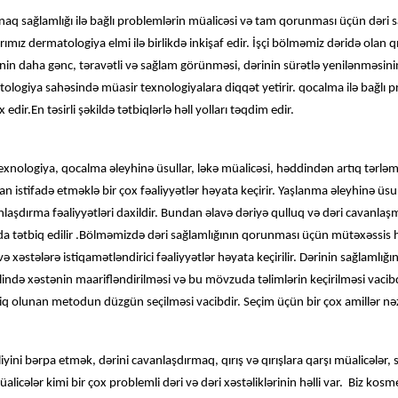
naq sağlamlığı ilə bağlı problemlərin müalicəsi və tam qorunması üçün dəri 
rımız dermatologiya elmi ilə birlikdə inkişaf edir. İşçi bölməmiz dəridə olan qı
inin daha gənc, təravətli və sağlam görünməsi, dərinin sürətlə yenilənməsinin 
ogiya sahəsində müasir texnologiyalara diqqət yetirir. qocalma ilə bağlı p
edir.En təsirli şəkildə tətbiqlərlə həll yolları təqdim edir.
ologiya, qocalma əleyhinə üsullar, ləkə müalicəsi, həddindən artıq tərləmə
 istifadə etməklə bir çox fəaliyyətlər həyata keçirir. Yaşlanma əleyhinə üsu
aşdırma fəaliyyətləri daxildir. Bundan əlavə dəriyə qulluq və dəri cavanla
r da tətbiq edilir .Bölməmizdə dəri sağlamlığının qorunması üçün mütəxəssis
r və xəstələrə istiqamətləndirici fəaliyyətlər həyata keçirilir. Dərinin sağlam
ində xəstənin maarifləndirilməsi və bu mövzuda təlimlərin keçirilməsi vacibd
biq olunan metodun düzgün seçilməsi vacibdir. Seçim üçün bir çox amillər nəzə
liyini bərpa etmək, dərini cavanlaşdırmaq, qırış və qırışlara qarşı müalicələr,
icələr kimi bir çox problemli dəri və dəri xəstəliklərinin həlli var. Biz kosmet