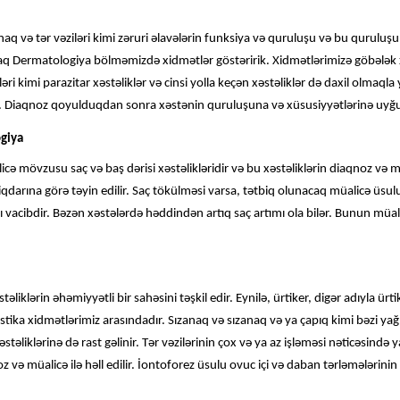
naq və tər vəziləri kimi zəruri əlavələrin funksiya və quruluşu və bu qurulu
laraq Dermatologiya bölməmizdə xidmətlər göstəririk. Xidmətlərimizə göbələk xəs
əri kimi parazitar xəstəliklər və cinsi yolla keçən xəstəliklər də daxil olmaqla
. Diaqnoz qoyulduqdan sonra xəstənin quruluşuna və xüsusiyyətlərinə uyğun
giya
ə mövzusu saç və baş dərisi xəstəlikləridir və bu xəstəliklərin diaqnoz və mü
miqdarına görə təyin edilir. Saç tökülməsi varsa, tətbiq olunacaq müalicə üs
ı vacibdir. Bəzən xəstələrdə həddindən artıq saç artımı ola bilər. Bunun müa
liklərin əhəmiyyətli bir sahəsini təşkil edir. Eynilə, ürtiker, digər adıyla ürti
ka xidmətlərimiz arasındadır. Sızanaq və sızanaq və ya çapıq kimi bəzi yağ v
xəstəliklərinə də rast gəlinir. Tər vəzilərinin çox və ya az işləməsi nəticəsind
və müalicə ilə həll edilir. İontoforez üsulu ovuc içi və daban tərləmələrinin 