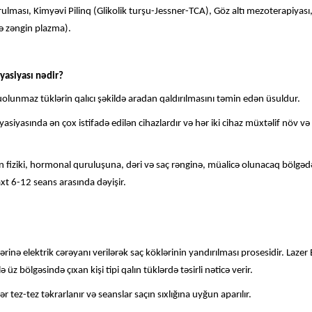
lması, Kimyəvi Pilinq (Glikolik turşu-Jessner-TCA), Göz altı mezoterapiyası,
ə zəngin plazma).
lyasiyası nədir?
zuolunmaz tüklərin qalıcı şəkildə aradan qaldırılmasını təmin edən üsuldur.
lyasiyasında ən çox istifadə edilən cihazlardır və hər iki cihaz müxtəlif növ və
nın fiziki, hormonal quruluşuna, dəri və saç rənginə, müalicə olunacaq bölgədə
axt 6-12 seans arasında dəyişir.
lərinə elektrik cərəyanı verilərək saç köklərinin yandırılması prosesidir. Lazer 
 üz bölgəsində çıxan kişi tipi qalın tüklərdə təsirli nəticə verir.
 tez-tez təkrarlanır və seanslar saçın sıxlığına uyğun aparılır.