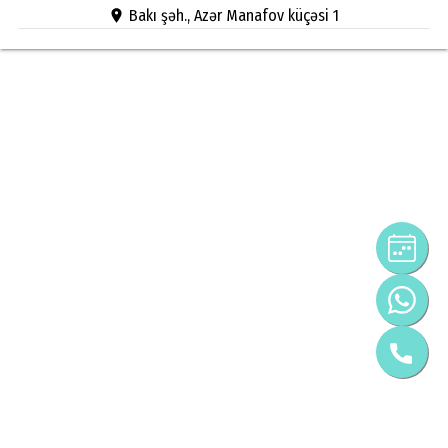
Bakı şəh., Azər Manafov küçəsi 1