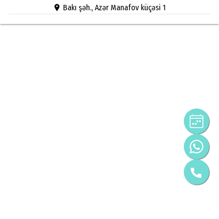
Bakı şəh., Azər Manafov küçəsi 1