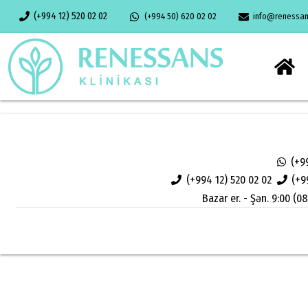
(+994 12) 520 02 02
(+994 50) 620 02 02
info@renessans
(+9
(+994 12) 520 02 02
(+9
Bazar er. - Şən. 9:00 (08