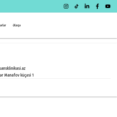
ərlər
Əlaqə
ansklinikasi.az
zər Manafov küçəsi 1