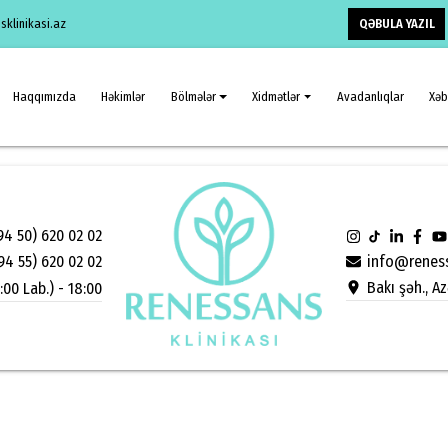
QƏBULA YAZIL
klinikasi.az
Haqqımızda
Həkimlər
Bölmələr
Xidmətlər
Avadanlıqlar
Xəb
94 50) 620 02 02
info@reness
94 55) 620 02 02
Bakı şəh., A
:00 Lab.) - 18:00