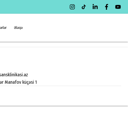
ərlər
Əlaqə
ansklinikasi.az
zər Manafov küçəsi 1