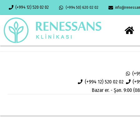
(+994 12) 520 02 02
(+994 50) 620 02 02
info@renessans
(+9
(+994 12) 520 02 02
(+9
Bazar er. - Şən. 9:00 (08