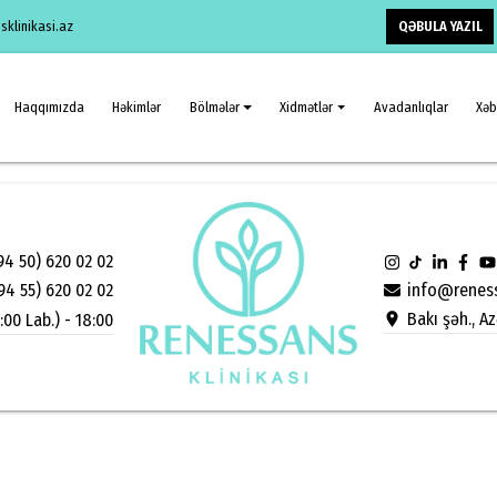
QƏBULA YAZIL
klinikasi.az
Haqqımızda
Həkimlər
Bölmələr
Xidmətlər
Avadanlıqlar
Xəb
94 50) 620 02 02
info@reness
94 55) 620 02 02
Bakı şəh., A
:00 Lab.) - 18:00