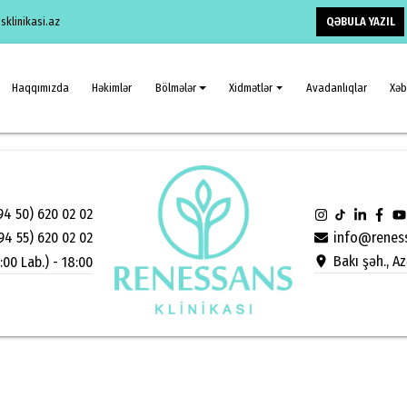
QƏBULA YAZIL
klinikasi.az
Haqqımızda
Həkimlər
Bölmələr
Xidmətlər
Avadanlıqlar
Xəb
94 50) 620 02 02
info@reness
94 55) 620 02 02
Bakı şəh., A
:00 Lab.) - 18:00