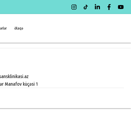
ərlər
Əlaqə
ansklinikasi.az
zər Manafov küçəsi 1