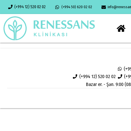
(+994 12) 520 02 02
(+994 50) 620 02 02
info@renessans
(+9
(+994 12) 520 02 02
(+9
Bazar er. - Şən. 9:00 (08