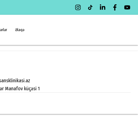
ərlər
Əlaqə
ansklinikasi.az
zər Manafov küçəsi 1