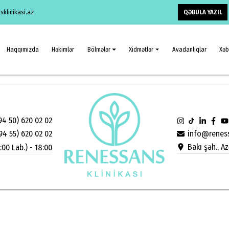
QƏBULA YAZIL
klinikasi.az
Haqqımızda
Həkimlər
Bölmələr
Xidmətlər
Avadanlıqlar
Xəb
94 50) 620 02 02
info@reness
94 55) 620 02 02
Bakı şəh., A
:00 Lab.) - 18:00