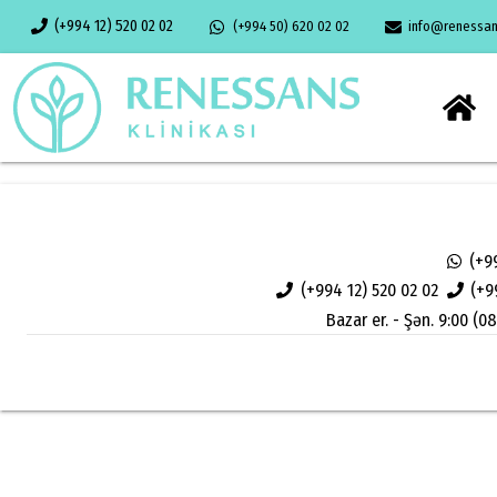
(+994 12) 520 02 02
(+994 50) 620 02 02
info@renessans
(+9
(+994 12) 520 02 02
(+9
Bazar er. - Şən. 9:00 (08