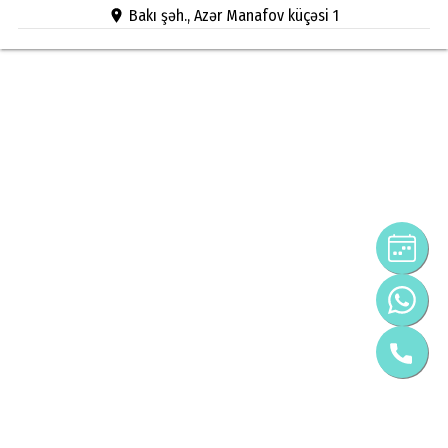
Bakı şəh., Azər Manafov küçəsi 1