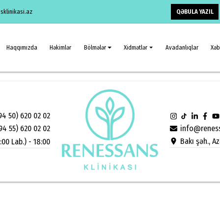
QƏBULA YAZIL
klinikasi.az
Haqqımızda
Həkimlər
Bölmələr
Xidmətlər
Avadanlıqlar
Xəb
94 50) 620 02 02
info@reness
94 55) 620 02 02
Bakı şəh., A
:00 Lab.) - 18:00