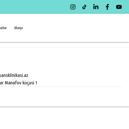
ərlər
Əlaqə
ansklinikasi.az
zər Manafov küçəsi 1