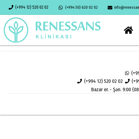
(+994 12) 520 02 02
(+994 50) 620 02 02
info@renessans
(+9
(+994 12) 520 02 02
(+9
Bazar er. - Şən. 9:00 (08