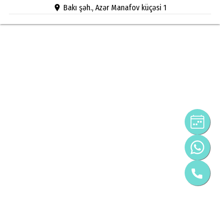
Bakı şəh., Azər Manafov küçəsi 1