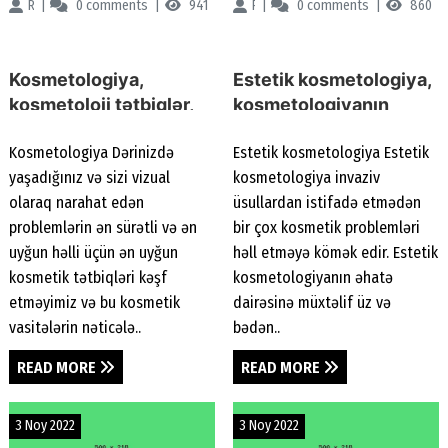
Renessans Klinikası
0
comments
941
Renessans Klinikası
0
comments
860
Kosmetologiya,
Estetik kosmetologiya,
kosmetoloji tətbiqlər,
kosmetologiyanın
lazer Epilyasiyası,
estetik üsulları, dəri
Kosmetologiya Dərinizdə
Estetik kosmetologiya Estetik
estetik kosmetologiya
problemləri
yaşadığınız və sizi vizual
kosmetologiya invaziv
olaraq narahat edən
üsullardan istifadə etmədən
problemlərin ən sürətli və ən
bir çox kosmetik problemləri
uyğun həlli üçün ən uyğun
həll etməyə kömək edir. Estetik
kosmetik tətbiqləri kəşf
kosmetologiyanın əhatə
etməyimiz və bu kosmetik
dairəsinə müxtəlif üz və
vasitələrin nəticələ..
bədən..
READ MORE
READ MORE
3 Noy 2022
3 Noy 2022