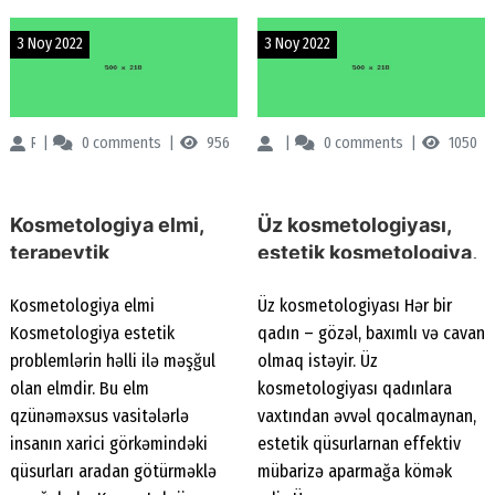
3 Noy 2022
3 Noy 2022
Renessans Klinikası
0
comments
956
Renessans Klinikası
0
comments
1050
Kosmetologiya elmi,
Üz kosmetologiyası,
terapevtik
estetik kosmetologiya,
kosmetologiya,
aparat
Kosmetologiya elmi
Üz kosmetologiyası Hər bir
kosmetoloji müalicə,
kosmetologiyası,
Kosmetologiya estetik
qadın – gözəl, baxımlı və cavan
estetik kosmetologiya
kosmetoloji
problemlərin həlli ilə məşğul
olmaq istəyir. Üz
prosedurlar
olan elmdir. Bu elm
kosmetologiyası qadınlara
qzünəməxsus vasitələrlə
vaxtından əvvəl qocalmaynan,
insanın xarici görkəmindəki
estetik qüsurlarnan effektiv
qüsurları aradan götürməklə
mübarizə aparmağa kömək