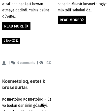
ətrafında hər kəsi heyran
sahədir. Müasir kosmetologiya
etməyə qadirdi. Yalnız özünə
müxtəlif sahələri öz..
qüvənə..
READ MORE
READ MORE
3 Noy 2022
Renessans Klinikası
0
comments
1032
Kosmetoloq, estetik
prosedurlar,
kosmetoloji problemlər,
Kosmetoloq Kosmetoloq – üz
sızanaqların müalicəsi
və bədən dərisinin gözəlliyi,