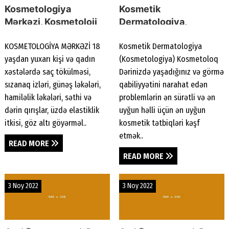
Kosmetologiya
Kosmetik
Mərkəzi, Kosmetoloji
Dermatologiya,
xidmətlər, Botoks,
Kosmetologiya,
KOSMETOLOGİYA MƏRKƏZİ 18
Kosmetik Dermatologiya
tərləmə müalicəsi,
Kosmetoloq,
yaşdan yuxarı kişi və qadın
(Kosmetologiya) Kosmetoloq
mezoterapiya, PRP
Kosmetoloji xidmət,
xəstələrdə saç tökülməsi,
Dərinizdə yaşadığınız və görmə
Kosmetoloji xidmət
sızanaq izləri, günəş ləkələri,
qabiliyyətini narahat edən
hamiləlik ləkələri, səthi və
problemlərin ən sürətli və ən
dərin qırışlar, üzdə elastiklik
uyğun həlli üçün ən uyğun
itkisi, göz altı göyərməl..
kosmetik tətbiqləri kəşf
etmək..
READ MORE
READ MORE
3 Noy 2022
3 Noy 2022