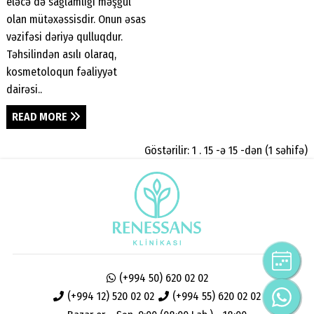
eləcə də sağlamlığı məşğul
olan mütəxəssisdir. Onun əsas
vəzifəsi dəriyə qulluqdur.
Təhsilindən asılı olaraq,
kosmetoloqun fəaliyyət
dairəsi..
READ MORE
Göstərilir: 1 . 15 -ə 15 -dən (1 səhifə)
(+994 50) 620 02 02
(+994 12) 520 02 02
(+994 55) 620 02 02