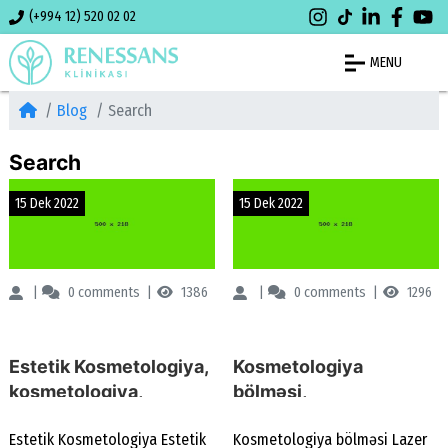
(+994 12) 520 02 02
MENU
Blog
Search
Search
15 Dek 2022
15 Dek 2022
Renessans Klinikası
0
comments
1386
Renessans Klinikası
0
comments
1296
Estetik Kosmetologiya,
Kosmetologiya
kosmetologiya,
bölməsi,
Kosmetoloji
Kosmetologiya nədir,
Estetik Kosmetologiya Estetik
Kosmetologiya bölməsi Lazer
Prosedurlar, Lazer
Mütəxəssis