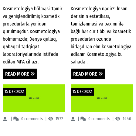
prosedurlar, Dəriyə
Kosmetoloji, karbon
Kosmetologiya bölməsi Təmir
Kosmetologiya nədir? İnsan
qulluq, saç tökülməsi,
pilinqi, kimyəvi pilinq,
və genişləndirilmiş kosmetik
dərisinin estetikası,
mezoterapiya,
Q-switched
prosedurlarla yenidən
təmizlənməsi və baxımı ilə
Dermaterapi
qurulmuşdur. Kosmetologiya
bağlı hər cür tibbi və kosmetik
bölməmizdə; Dəriyə qulluq,
prosedurları özündə
qabaqcıl tədqiqat
birləşdirən elm kosmetologiya
laboratoriyalarında istifadə
adlanır. Kosmetologiya bu
edilən MPA cihazı..
sahədə ..
READ MORE
READ MORE
15 Dek 2022
15 Dek 2022
Renessans Klinikası
0
comments
1572
Renessans Klinikası
0
comments
1440