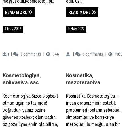
məşğul olur.Kosmetoloji pr..
edir. Üz ..
READ MORE
READ MORE
3 Noy 2022
3 Noy 2022
Renessans Klinikası
0
comments
946
Renessans Klinikası
0
comments
1085
Kosmetologiya,
Kosmetika,
epilyasiya, saç
mezoterapiya,
tökülməsi, estetik
trombositlərlə zəngin
Kosmetologiya Sizcə, xoşbəxt
Kosmetika Kosmetologiya —
kosmetologiya,
plazma, botoks, dolğu
olmaq üçün nə lazımdır!
insan orqanizminin estetik
kosmetoloji
inyeksiyaları
Doğrudur- yalnız özünə
problemləri, onların səbəbləri,
fizioterapiya
güvənən xoşbəxt olur! Qadın
simptomları və korreksiya
öz gözəlliynə əmin ola bilirsə,
metodları ilə məşğul olan bir