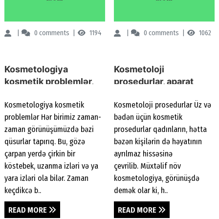
Renessans Klinikası
0
comments
1194
Renessans Klinikası
0
comments
1062
Kosmetologiya
Kosmetoloji
kosmetik problemlər,
prosedurlar, ​​​​​​​aparat
kosmetoloq,
kosmetologiyası,
Kosmetologiya kosmetik
Kosmetoloji prosedurlar Üz və
kosmetoloji müalicə,
terapevtik kosmetoloji
problemlər Hər birimiz zaman-
bədən üçün kosmetik
estetik kosmetologiya
müalicə, dəri
zaman görünüşümüzdə bəzi
prosedurlar qadınların, hətta
problemləri
qüsurlar tapırıq. Bu, gözə
bəzən kişilərin də həyatının
çarpan yerdə çirkin bir
ayrılmaz hissəsinə
köstebek, uzanma izləri və ya
çevrilib. Müxtəlif növ
yara izləri ola bilər. Zaman
kosmetologiya, görünüşdə
keçdikcə b..
demək olar ki, h..
READ MORE
READ MORE