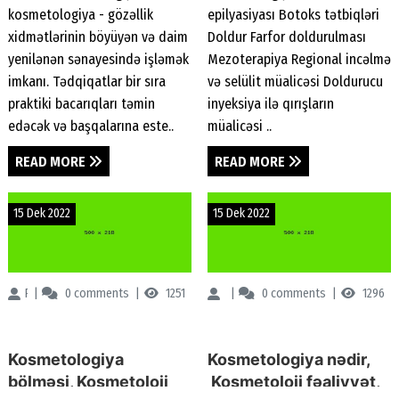
kosmetologiya - gözəllik
epilyasiyası Botoks tətbiqləri
Epilyasiya, Dəriyə
dermatoloqlar,
xidmətlərinin böyüyən və daim
Doldur Farfor doldurulması
qulluq, Ləkə Müalicəsi
Kosmetoloji
yenilənən sənayesində işləmək
Mezoterapiya Regional incəlmə
imkanı. Tədqiqatlar bir sıra
və selülit müalicəsi Doldurucu
praktiki bacarıqları təmin
inyeksiya ilə qırışların
edəcək və başqalarına este..
müalicəsi ..
READ MORE
READ MORE
15 Dek 2022
15 Dek 2022
Renessans Klinikası
0
comments
1251
Renessans Klinikası
0
comments
1296
Kosmetologiya
Kosmetologiya nədir,
bölməsi, Kosmetoloji
Kosmetoloji fəaliyyət,