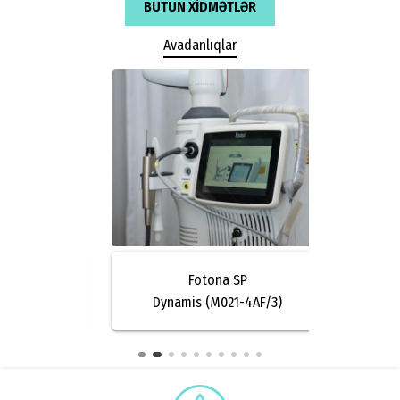
BÜTÜN XIDMƏTLƏR
Avadanlıqlar
s
Fotona SP
nerator
Dynamis (M021-4AF/3)
V