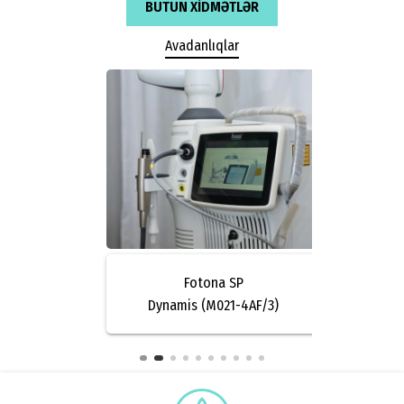
BÜTÜN XIDMƏTLƏR
Avadanlıqlar
s
Fotona SP
nerator
Dynamis (M021-4AF/3)
V