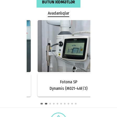
BÜTÜN XIDMƏTLƏR
Avadanlıqlar
s
Fotona SP
nerator
Dynamis (M021-4AF/3)
V